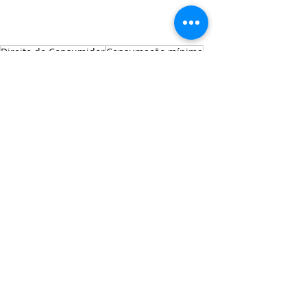
Direito do Consumidor
Consumação mínima
Praia
Direito do Consumidor
Posts recentes
Ver tudo