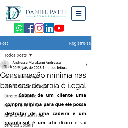
Post
Registre-se
Todos posts
Andressa Murakami Andressa
Todos posts
20 de jan. de 2023
1 min de leitura
Consumação mínima nas
Direito Trabalhista
barracas de praia é ilegal
Direito do Consumidor
Cobrar de um cliente uma 
Direito da Saúde
compra mínima para que ele possa 
Direito de Família
desfrutar de uma cadeira e um 
Direito de Sucessões
guarda-sol é um ato ilícito
 e vai 
Direitos Sociais