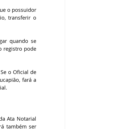
 transferir o 
 registro pode 
capião, fará a 
al.
rá também ser 