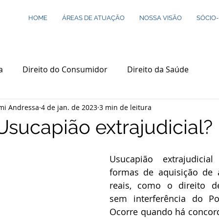
HOME
ÁREAS DE ATUAÇÃO
NOSSA VISÃO
SÓCIO
a
Direito do Consumidor
Direito da Saúde
mi Andressa
4 de jan. de 2023
3 min de leitura
o de Sucessões
Direitos Sociais
Direito Civil
Usucapião extrajudicial?
nal
Direitos das Crianças e dos Adolesc
Usucapião extrajudici
formas de aquisição de a
reais, como o direito de
s Étnicos Raciais
Direito Previdenciário
sem interferência do Pod
Ocorre quando há concord