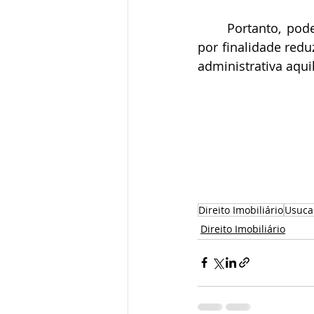
	Portanto, podemos concluir que o procedimento de usucapião extrajudicial tem 
por finalidade redu
administrativa aqui
Direito Imobiliário
Usucap
Direito Imobiliário