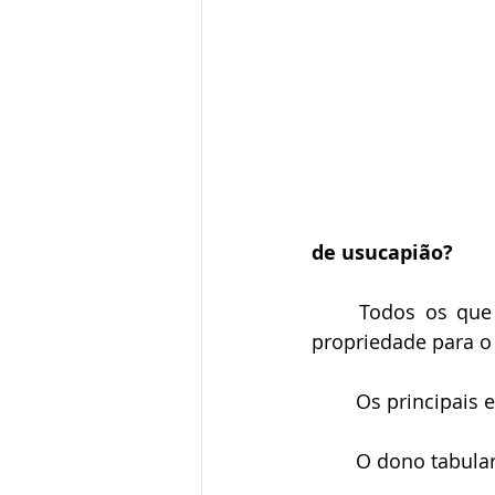
Direito Desportivo
Direit
de usucapião?
	Todos os que teoricamente poderiam ser prejudicados com a transferência da 
propriedade para o
	Os principais
	O dono tabula