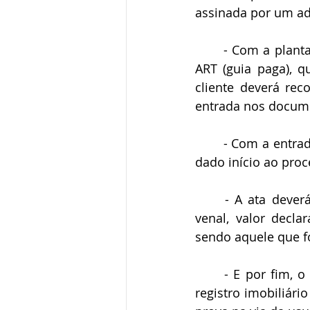
assinada por um a
	- Com a planta assinada pelo profissional (engenheiro, topógrafo e outros) com a 
ART (guia paga), q
cliente deverá rec
entrada nos docume
	- Com a entrada da ata notarial e da planta do imóvel no Cartório de Imóveis será 
dado início ao proc
	- A ata deverá ser cobrada com valor declarado (poderá ser informado o valor 
venal, valor decla
sendo aquele que f
	- E por fim, o documento poderá ser lavrado sem a necessidade da garantia do 
registro imobiliári