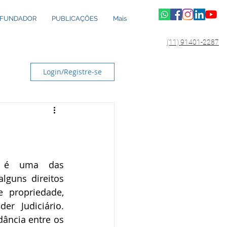
-FUNDADOR
PUBLICAÇÕES
Mais
(11) 91401-2287
Login/Registre-se
al é uma das 
lguns direitos 
 propriedade, 
er Judiciário. 
ância entre os 