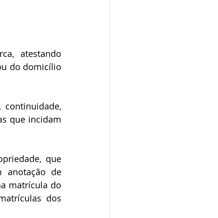
u do domicílio 
s que incidam 
m anotação de 
na matrícula do 
atrículas dos 