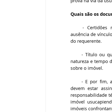
prova na via da usu
Quais são os docu
	- Certidões negativas, emitidas pelos distribuidores da comarca, atestando 
ausência de víncul
do requerente.
	- Título ou qualquer outro documento que demonstre a origem, continuidade, 
natureza e tempo 
sobre o imóvel.
	- E por fim, apresentar a planta e o memorial descritivo da propriedade, que 
devem estar assin
responsabilidade té
imóvel usucapiendo
imóveis confrontant