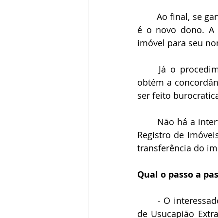
	Ao final, se ganhar a causa, o juiz proferirá uma sentença dizendo que o possuidor 
é o novo dono. A s
imóvel para seu n
	Já o procedimento cartorário, de usucapião extrajudicial, tem lugar quando se 
obtém a concordânci
ser feito burocrati
	Não há a interferência do Poder Judiciário – ao menos a princípio. Se o Oficial de 
Registro de Imóveis
transferência do i
Qual o passo a pas
	- O interessado comparece ao Cartório de Notas para a lavratura da Ata Notarial 
de Usucapião Extr