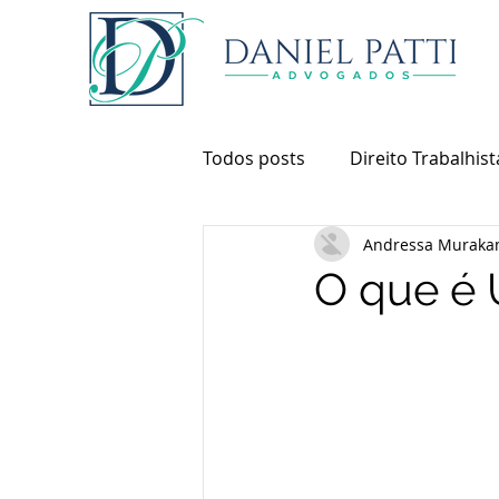
Todos posts
Direito Trabalhist
Andressa Muraka
Direito de Família
Direit
O que é 
Direito Digital
Direito Pe
Direito Ambiental
Direito