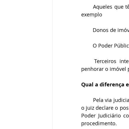
	Aqueles que têm algum outro direito sobre o imóvel: como um usufrutuário, por 
exemplo
	Donos de imóv
	O Poder Públi
	Terceiros interessados: por exemplo, um credor do dono tabular que deseja 
penhorar o imóvel 
Qual a diferença e
	Pela via judicial, o advogado ingressará com um processo com o pedido para que 
o juiz declare o p
Poder Judiciário 
procedimento. 