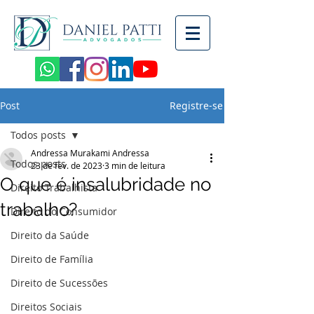
Post
Registre-se
Todos posts
Andressa Murakami Andressa
Todos posts
23 de fev. de 2023
3 min de leitura
O que é insalubridade no
Direito Trabalhista
trabalho?
Direito do Consumidor
Direito da Saúde
Direito de Família
Direito de Sucessões
Direitos Sociais