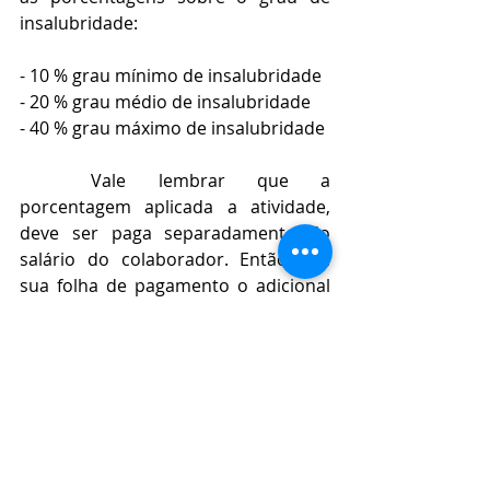
insalubridade:
- 10 % grau mínimo de insalubridade
- 20 % grau médio de insalubridade
- 40 % grau máximo de insalubridade 
	Vale lembrar que a 
porcentagem aplicada a atividade, 
deve ser paga separadamente do 
salário do colaborador. Então, em 
sua folha de pagamento o adicional 
constará como um valor à parte.
	Dessa forma, diante do 
exposto, depois de identificar os 
riscos da insalubridade aos 
trabalhadores, é muito importante a 
implementação de ações preventivas 