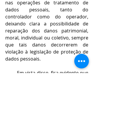
nas operações de tratamento de 
dados pessoais, tanto do 
controlador como do operador, 
deixando clara a possibilidade de 
reparação dos danos patrimonial, 
moral, individual ou coletivo, sempre 
que tais danos decorrerem de 
violação à legislação de proteção de 
dados pessoais.
	Em vista disso, fica evidente que 
tanto o operador
, 
quanto o 
controlador
, 
possuem 
responsabilidade civil sobre a 
reparação dos danos causados pelo 
tratamento dos dados
, tendo 
responsabilidade solidária, conforme 
o artigo 42 da LGPD, e para o 
titular 
dos dados pessoais
, 
essa previsão é 