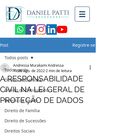
Post
Registre-se
Todos posts
Andressa Murakami Andressa
Todos posts
19 de ago. de 2022
2 min de leitura
A RESPONSABILIDADE
Direito Trabalhista
CIVIL NA LEI GERAL DE
Direito do Consumidor
PROTEÇÃO DE DADOS
Direito da Saúde
Direito de Família
Direito de Sucessões
Direitos Sociais