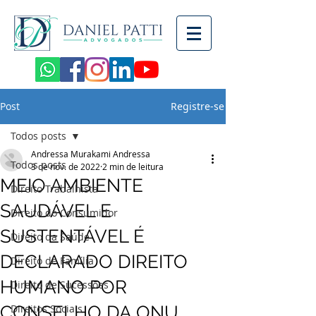
Post
Registre-se
Todos posts
Andressa Murakami Andressa
Todos posts
3 de nov. de 2022
2 min de leitura
MEIO AMBIENTE
Direito Trabalhista
SAUDÁVEL E
Direito do Consumidor
SUSTENTÁVEL É
Direito da Saúde
DECLARADO DIREITO
Direito de Família
HUMANO POR
Direito de Sucessões
CONSELHO DA ONU
Direitos Sociais