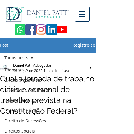
Post
Registre-se
Todos posts
Daniel Patti Advogados
Todos posts
13 de jul. de 2022
1 min de leitura
Qual a jornada de trabalho
Direito Trabalhista
diária e semanal de
Direito do Consumidor
trabalho prevista na
Direito da Saúde
Constituição Federal?
Direito de Família
Direito de Sucessões
Direitos Sociais