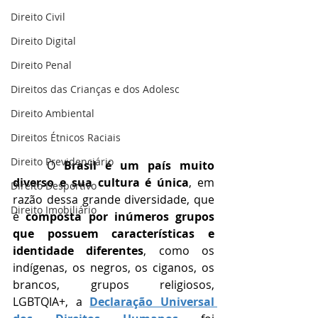
Direito Civil
Direito Digital
Direito Penal
Direitos das Crianças e dos Adolesc
Direito Ambiental
Direitos Étnicos Raciais
Direito Previdenciário
	O 
Brasil é um país muito 
diverso e sua cultura é única
, em 
Direito Desportivo
razão dessa grande diversidade, que 
Direito Imobiliário
é 
composta por inúmeros grupos 
que possuem características e 
identidade diferentes
, como os 
indígenas, os negros, os ciganos, os 
brancos, grupos religiosos, 
LGBTQIA+, a 
Declaração Universal 