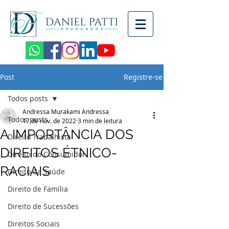
Post
Registre-se
Todos posts
Andressa Murakami Andressa
Todos posts
17 de nov. de 2022
3 min de leitura
A IMPORTÂNCIA DOS
Direito Trabalhista
DIREITOS ÉTNICO-
Direito do Consumidor
RACIAIS
Direito da Saúde
Direito de Família
Direito de Sucessões
Direitos Sociais