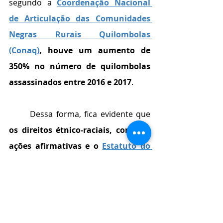
segundo a 
Coordenação Nacional 
de Articulação das Comunidades 
Negras Rurais Quilombolas 
(Conaq)
, houve um aumento de 
350% no número de quilombolas 
assassinados entre 2016 e 2017
. 
	Dessa forma, fica evidente que 
os direitos étnico-raciais, como as 
ações afirmativas e o 
Estatuto do 
Índio
, 
visam criar medidas de 
equiparação, para dar o mesmo 
valor e condição à todos e justiça 
entre diferentes grupos sociais
. Por 